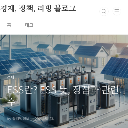
본문 바로가기
경제, 정책, 리빙 블로그
홈
태그
경제
ESS란? ESS 뜻, 장점과 관련
주
by 꿀리빙정보
2024. 5. 23.