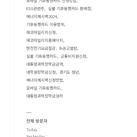
모바일 기후동행카드 신청방법
ESS관련주
실물 기후동행카드 판매점
에너지캐시백2024
기후동행카드 이용범위
에코마일리지신청
에코마일리지홈페이지
한전전기요금절감
lh공고열람
실물 기후동행카드
교통비지원신청
대통령과학장학금금액
대학원장학금신청
경기도 청년
에너지캐시백신청방법
모바일 기후동행카드
대통령과학장학금성적
전체 방문자
Today :
Yesterday :