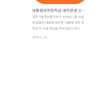
대통령과학장학금 대학원생 신청 기간, 대상 및 내용
과학기술정보통신부가 2024년 1월 30일
에 발표한 내용에 따르면 '대통령 과학 장
학금'의 지원 대상을 학부생만이 아니라
대학원생으로 확대한다고 발표했는데요.
2024. 1. 31.
정책 브리핑 홈페이지와 과학기술정보통
신부의 보도자료를 참조하여 자세히 알아
보도록 하겠습니다. 2024년 대통령과학
장학금 대학원생 신청 기간 및 신청 방법
대통령과학장학금은 발전 가능성이 있는
우수한 이공계 학생을 선발해 학비 등을
지원해주는 장학금입니다. 이로써 학업에
전념하고 대한민국에 기여할 수 있는 과
학 리더로 성장할 수 있도록 돕습니다.
2024년 대통령과학장학금 대학원생 신청
접수 기간은 2024년 2월 13일(화) 10:00
~ 2024년 2월 26일(월) 24:00 입니다. 3